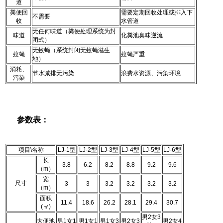
道
粪便回
需要定期回收处理或排入下
不需要
收
水管道
无任何味道（粪便处理系统为封
味道
化粪池臭味逆流
闭式）
无蚊蝇（系统封闭无蚊蝇滋生
蚊蝇
蚊蝇严重
地）
消耗、
节水减排无污染
浪费水资源、污染环境
污染
参数表：
项目\名称
LJ-1型
LJ-2型
LJ-3型
LJ-4型
LJ-5型
LJ-6型
长
3.8
6.2
8.2
8.8
9.2
9.6
（m）
宽
尺寸
3
3
3.2
3.2
3.2
3.2
（m）
面积
11.4
18.6
26.2
28.1
29.4
30.7
(㎡)
男2女3
大便池
男1女1
男1女1
男1女3
男2女3
男2女4