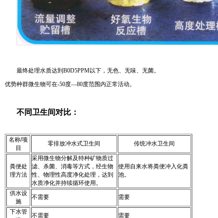
最终处理水质达到B0D5PPM以下，无色、无味、无菌。
优势种群微生物可在-50度—80度范围内正常活动。
不同卫生间对比：
名称/项
零排放冲水式卫生间
传统冲水卫生间
目
采用微生物分解及特种矿物质过
粪便处
滤、杀菌、消毒等方式，经生物
使用自来水将粪便冲入化粪
理方法
性、物理性高度净化处理，达到
池。
水质净化并持续循环使用。
供水设
不需要
需要
施
下水管
不需要
需要