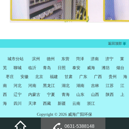
返回顶部
城市分站
滨州
德州
东营
菏泽
济南
济宁
莱
芜
聊城
临沂
青岛
日照
泰安
威海
潍坊
烟台
枣庄
安徽
北京
福建
甘肃
广东
广西
贵州
海
南
河北
河南
黑龙江
湖北
湖南
吉林
江苏
江
西
辽宁
内蒙古
宁夏
青海
山东
山西
陕西
上
海
四川
天津
西藏
新疆
云南
浙江
Copyright © 2026 威海广阳环保
0631-5388148