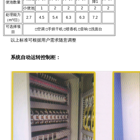
障1
便池数量
小便池
1
2
2
2
2
2
处理能力
2.7
4.5
5.4
6.3
6.3
7.2
（m³/日）
可选择项
□空调 □手烘干机 □喷香机 □音响 □洗面台
目
以上标准可根据用户需求随意调
整
系统自动运转控制柜：