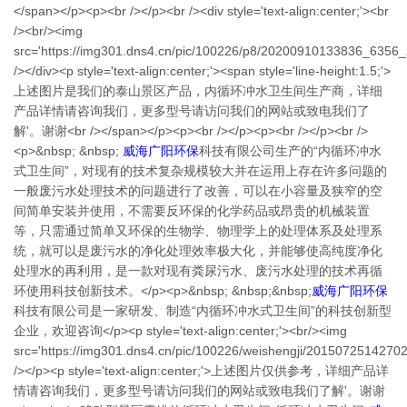
</span></p><p><br /></p><br /><div style='text-align:center;'><br
/><br/><img
src='https://img301.dns4.cn/pic/100226/p8/20200910133836_6356_z
/></div><p style='text-align:center;'><span style='line-height:1.5;'>
上述图片是我们的泰山景区产品，内循环冲水卫生间生产商，详细
产品详情请咨询我们，更多型号请访问我们的网站或致电我们了
解'。谢谢<br /></span></p><p><br /></p><p><br /></p><br />
<p>&nbsp; &nbsp;
威海广阳环保
科技有限公司生产的“内循环冲水
式卫生间”，对现有的技术复杂规模较大并在运用上存在许多问题的
一般废污水处理技术的问题进行了改善，可以在小容量及狭窄的空
间简单安装并使用，不需要反环保的化学药品或昂贵的机械装置
等，只需通过简单又环保的生物学、物理学上的处理体系及处理系
统，就可以是废污水的净化处理效率极大化，并能够使高纯度净化
处理水的再利用，是一款对现有粪尿污水、废污水处理的技术再循
环使用科技创新技术。</p><p>&nbsp; &nbsp;&nbsp;
威海广阳环保
科技有限公司是一家研发、制造“内循环冲水式卫生间”的科技创新型
企业，欢迎咨询</p><p style='text-align:center;'><br/><img
src='https://img301.dns4.cn/pic/100226/weishengji/2015072514270
/></p><p style='text-align:center;'>上述图片仅供参考，详细产品详
情请咨询我们，更多型号请访问我们的网站或致电我们了解'。谢谢