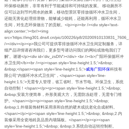
环保移动厕所，非常有利于节能减排和可持续的发展。 移动厕所不
仅可以达到节约用水的效果，移动型景区零排放循环冲水卫生间，
还能无害化处理排泄物，能够减少能耗，还能再利用，循环冲水卫
生间，对生态环保做出了的贡献。</p><p><br /><div style='text-
align:center;'><br/><img
src='https://img301.dns4.cn/pic/100226/p8/20200910133831_7606_z
/></div></p><p>我公司可提供零排放循环冲水卫生间定制服务，详
细产品详情请咨询我们，更多型号请访问我们的网站或致电我们了
解'。谢谢</p><div id='div_zsDIV'></div> <br /><b>广阳环保循环冲
水卫生间</b><br /><p><span style='line-height:1.5;'>&nbsp;
&nbsp;</span><span style='line-height:1.5;'>
威海广阳环保
科技有
限公司“内循环冲水式卫生间”，</span><span style='line-
height:1.5;'>无需专人管理，省工省时、节水节电、环保卫生，系统
自动控制！</span></p><p><span style='line-height:1.5;'>&nbsp;
&nbsp;安装方便简单，外形美观大方，无需防冻处理，无需专门维
护。</span></p><p><span style='line-height:1.5;'>&nbsp;
&nbsp;1.外墙装饰材料采用亲和自然的硬木或抗老化合成材料。
</span></p><p><span style='line-height:1.5;'>&nbsp; &nbsp;2.内
装修采用全瓷地砖及品质内墙隔板。</span></p><p><span
style='line-height:1.5;'>&nbsp; &nbsp;3.系统自动运转控制柜。