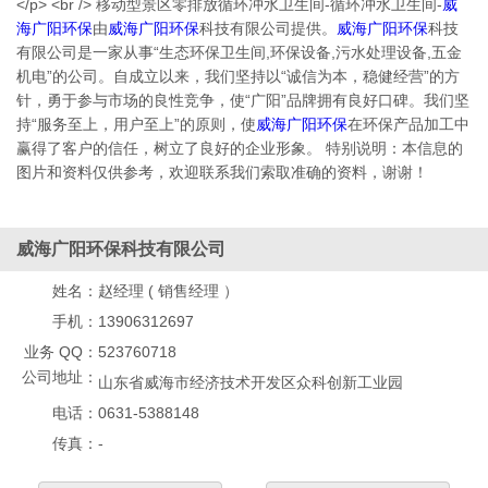
</p> <br /> 移动型景区零排放循环冲水卫生间-循环冲水卫生间-
威
海广阳环保
由
威海广阳环保
科技有限公司提供。
威海广阳环保
科技
有限公司是一家从事“生态环保卫生间,环保设备,污水处理设备,五金
机电”的公司。自成立以来，我们坚持以“诚信为本，稳健经营”的方
针，勇于参与市场的良性竞争，使“广阳”品牌拥有良好口碑。我们坚
持“服务至上，用户至上”的原则，使
威海广阳环保
在环保产品加工中
赢得了客户的信任，树立了良好的企业形象。 特别说明：本信息的
图片和资料仅供参考，欢迎联系我们索取准确的资料，谢谢！
威海广阳环保科技有限公司
姓名：
赵经理 ( 销售经理 ）
手机：
13906312697
业务 QQ：
523760718
公司地址：
山东省威海市经济技术开发区众科创新工业园
电话：
0631-5388148
传真：
-