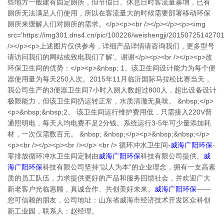
些地方一般建有固定厕所，但节假日、休息日时客流量暴增，已有
厕所无法满足人们使用，所以在客流量大的时候需要部署移动环保
厕所来缓解人们对厕所的需求。</p><p><br /></p></p><p><img
src='https://img301.dns4.cn/pic/100226/weishengji/2015072514270
/></p><p>上述图片仅供参考，详细产品详情请咨询我们，更多型号
请访问我们的网站或致电我们了解'。谢谢</p><p><br /></p><p>改
环保卫生间的优势：</p><p>&nbsp; 1、该卫生间设计能力为每个便
器使用量为每天250人次。2015年11月临沂国际马拉松比赛当天，
我公司生产的3便器卫生间7小时入厕人数超过800人，超出设备设计
极限能力，但该卫生间扔运转正常，水质清澈无臭味。 &nbsp;</p>
<p>&nbsp;&nbsp;2、 该卫生间运行维护费用低，只需接入220V普
通照明电，每天人均电费不足2分钱。系统运行3-5年可少量添加耗
材，一次仅需数百元。 &nbsp; &nbsp;</p><p>&nbsp;&nbsp;</p>
<p><br /></p><p><br /></p> <br /> 循环冲水卫生间-
威海广阳环保
-
零排放循环冲水卫生间定制由
威海广阳环保
科技有限公司提供。
威
海广阳环保
科技有限公司坚持“以人为本”的企业理念，拥有一支高素
质的员工队伍，力求提供更好的产品和服务回馈社会，并欢迎广大
新老客户光临惠顾，真诚合作、共创美好未来。
威海广阳环保
——
您可信赖的朋友，公司地址：山东省威海市经济技术开发区众科创
新工业园，联系人：赵经理。