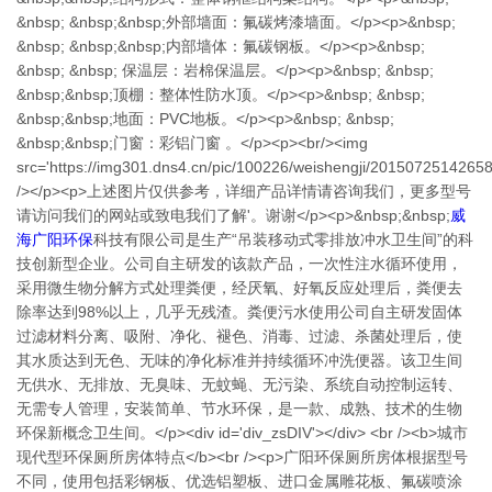
&nbsp; &nbsp;&nbsp;外部墙面：氟碳烤漆墙面。</p><p>&nbsp;
&nbsp; &nbsp;&nbsp;内部墙体：氟碳钢板。</p><p>&nbsp;
&nbsp; &nbsp; 保温层：岩棉保温层。</p><p>&nbsp; &nbsp;
&nbsp;&nbsp;顶棚：整体性防水顶。</p><p>&nbsp; &nbsp;
&nbsp;&nbsp;地面：PVC地板。</p><p>&nbsp; &nbsp;
&nbsp;&nbsp;门窗：彩铝门窗 。</p><p><br/><img
src='https://img301.dns4.cn/pic/100226/weishengji/2015072514265
/></p><p>上述图片仅供参考，详细产品详情请咨询我们，更多型号
请访问我们的网站或致电我们了解'。谢谢</p><p>&nbsp;&nbsp;
威
海广阳环保
科技有限公司是生产“吊装移动式零排放冲水卫生间”的科
技创新型企业。公司自主研发的该款产品，一次性注水循环使用，
采用微生物分解方式处理粪便，经厌氧、好氧反应处理后，粪便去
除率达到98%以上，几乎无残渣。粪便污水使用公司自主研发固体
过滤材料分离、吸附、净化、褪色、消毒、过滤、杀菌处理后，使
其水质达到无色、无味的净化标准并持续循环冲洗便器。该卫生间
无供水、无排放、无臭味、无蚊蝇、无污染、系统自动控制运转、
无需专人管理，安装简单、节水环保，是一款、成熟、技术的生物
环保新概念卫生间。</p><div id='div_zsDIV'></div> <br /><b>城市
现代型环保厕所房体特点</b><br /><p>广阳环保厕所房体根据型号
不同，使用包括彩钢板、优选铝塑板、进口金属雕花板、氟碳喷涂