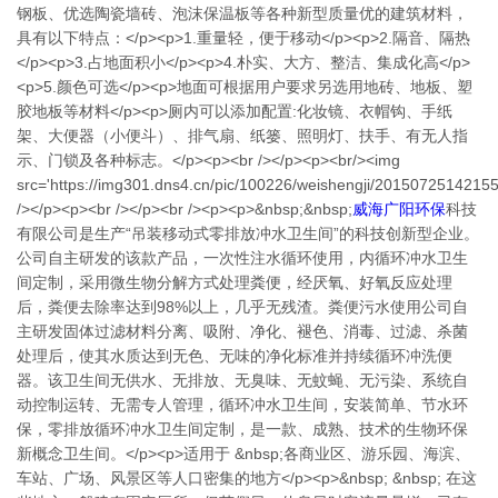
钢板、优选陶瓷墙砖、泡沫保温板等各种新型质量优的建筑材料，
具有以下特点：</p><p>1.重量轻，便于移动</p><p>2.隔音、隔热
</p><p>3.占地面积小</p><p>4.朴实、大方、整洁、集成化高</p>
<p>5.颜色可选</p><p>地面可根据用户要求另选用地砖、地板、塑
胶地板等材料</p><p>厕内可以添加配置:化妆镜、衣帽钩、手纸
架、大便器（小便斗）、排气扇、纸篓、照明灯、扶手、有无人指
示、门锁及各种标志。</p><p><br /></p><p><br/><img
src='https://img301.dns4.cn/pic/100226/weishengji/2015072514215
/></p><p><br /></p><br /><p><p>&nbsp;&nbsp;
威海广阳环保
科技
有限公司是生产“吊装移动式零排放冲水卫生间”的科技创新型企业。
公司自主研发的该款产品，一次性注水循环使用，内循环冲水卫生
间定制，采用微生物分解方式处理粪便，经厌氧、好氧反应处理
后，粪便去除率达到98%以上，几乎无残渣。粪便污水使用公司自
主研发固体过滤材料分离、吸附、净化、褪色、消毒、过滤、杀菌
处理后，使其水质达到无色、无味的净化标准并持续循环冲洗便
器。该卫生间无供水、无排放、无臭味、无蚊蝇、无污染、系统自
动控制运转、无需专人管理，循环冲水卫生间，安装简单、节水环
保，零排放循环冲水卫生间定制，是一款、成熟、技术的生物环保
新概念卫生间。</p><p>适用于 &nbsp;各商业区、游乐园、海滨、
车站、广场、风景区等人口密集的地方</p><p>&nbsp; &nbsp; 在这