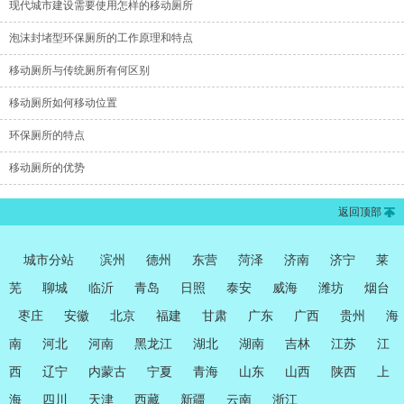
现代城市建设需要使用怎样的移动厕所
泡沫封堵型环保厕所的工作原理和特点
移动厕所与传统厕所有何区别
移动厕所如何移动位置
环保厕所的特点
移动厕所的优势
返回顶部
城市分站
滨州
德州
东营
菏泽
济南
济宁
莱
芜
聊城
临沂
青岛
日照
泰安
威海
潍坊
烟台
枣庄
安徽
北京
福建
甘肃
广东
广西
贵州
海
南
河北
河南
黑龙江
湖北
湖南
吉林
江苏
江
西
辽宁
内蒙古
宁夏
青海
山东
山西
陕西
上
海
四川
天津
西藏
新疆
云南
浙江